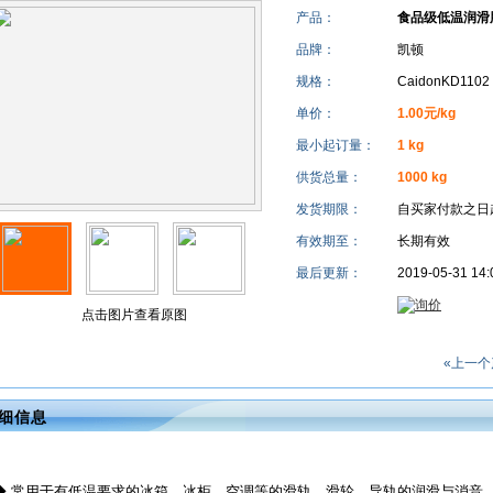
产品：
食品级低温润滑
品牌：
凯顿
规格：
CaidonKD1102
单价：
1.00元/kg
最小起订量：
1 kg
供货总量：
1000 kg
发货期限：
自买家付款之日
有效期至：
长期有效
最后更新：
2019-05-31 14:
点击图片查看原图
«上一个
细信息
◆ 常用于有低温要求的冰箱、冰柜、空调等的滑轨、滑轮、导轨的润滑与消音