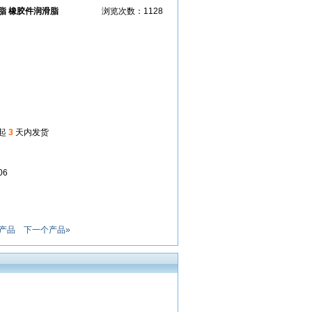
脂 橡胶件润滑脂
浏览次数：1128
起
3
天内发货
06
产品
下一个产品»