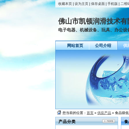
收藏本页
|
设为主页
|
保存桌面
|
手机版
|
二维
佛山市凯顿润滑技术有
电子电器、机械设备、玩具、办公设
网站首页
公司介绍
供
您当前的位置：
首页
»
供应产品
» 食品级
产品分类
食